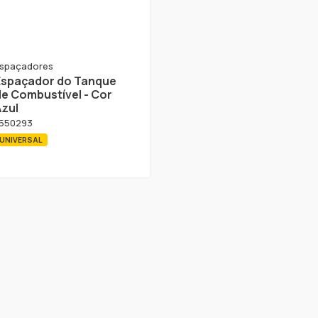
spaçadores
Espaçador do Tanque
de Combustível - Cor
Azul
550293
UNIVERSAL
 produto foi encontrado.