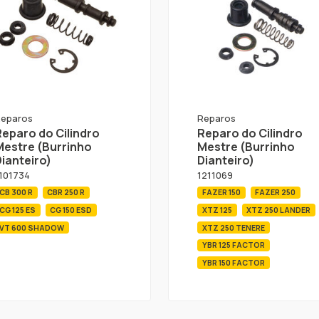
eparos
Reparos
Reparo do Cilindro
Reparo do Cilindro
Mestre (Burrinho
Mestre (Burrinho
ianteiro)
Dianteiro)
101734
1211069
CB 300 R
CBR 250 R
FAZER 150
FAZER 250
CG 125 ES
CG 150 ESD
XTZ 125
XTZ 250 LANDER
VT 600 SHADOW
XTZ 250 TENERE
YBR 125 FACTOR
YBR 150 FACTOR