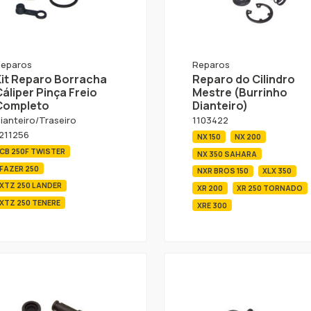
eparos
Reparos
Kit Reparo Borracha
Reparo do Cilindro
áliper Pinça Freio
Mestre (Burrinho
Completo
Dianteiro)
ianteiro/Traseiro
1103422
211256
NX 150
NX 200
CB 250F TWISTER
NX 350 SAHARA
FAZER 250
NXR BROS 150
XLX 350
XTZ 250 LANDER
XR 200
XR 250 TORNADO
XTZ 250 TENERE
XRE 300