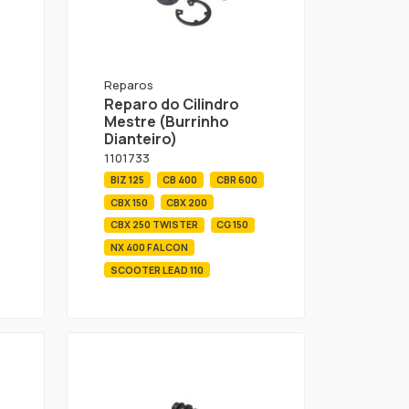
Reparos
Reparo do Cilindro
Mestre (Burrinho
Dianteiro)
1101733
BIZ 125
CB 400
CBR 600
CBX 150
CBX 200
CBX 250 TWISTER
CG 150
NX 400 FALCON
SCOOTER LEAD 110