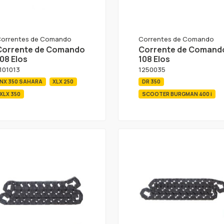
orrentes de Comando
Correntes de Comando
Corrente de Comando
Corrente de Comand
08 Elos
108 Elos
101013
1250035
NX 350 SAHARA
XLX 250
DR 350
XLX 350
SCOOTER BURGMAN 400 i