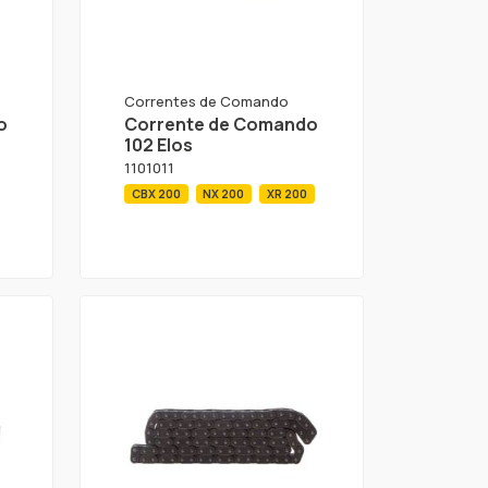
Correntes de Comando
o
Corrente de Comando
102 Elos
1101011
CBX 200
NX 200
XR 200