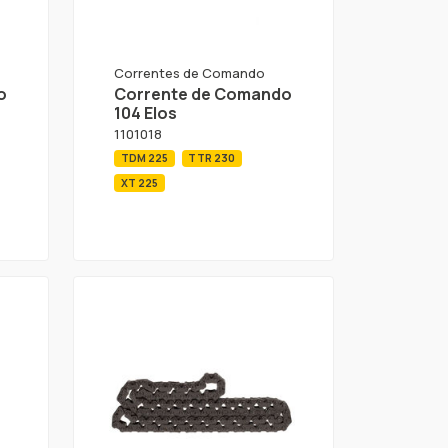
Correntes de Comando
o
Corrente de Comando
104 Elos
1101018
TDM 225
TTR 230
XT 225