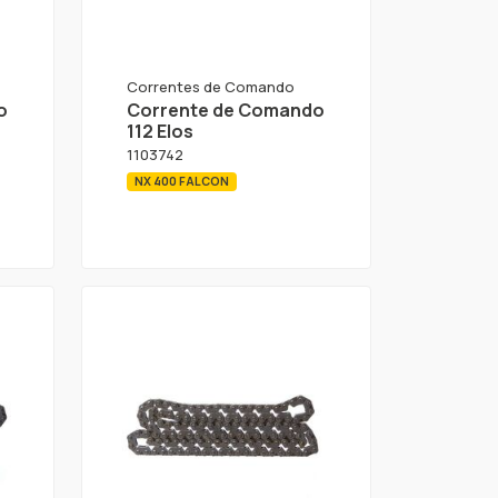
Correntes de Comando
o
Corrente de Comando
112 Elos
1103742
NX 400 FALCON