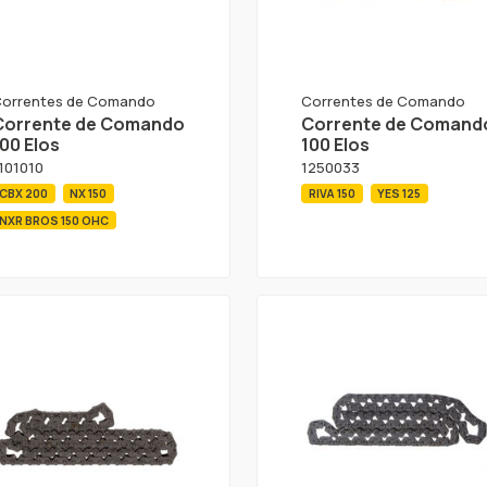
orrentes de Comando
Correntes de Comando
Corrente de Comando
Corrente de Comand
00 Elos
100 Elos
101010
1250033
CBX 200
NX 150
RIVA 150
YES 125
NXR BROS 150 OHC