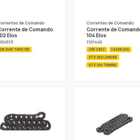
orrentes de Comando
Correntes de Comando
Corrente de Comando
Corrente de Comand
02 Elos
104 Elos
104513
1101445
CB 250F TWISTER
CRF 230 F
FAZER 250
XTZ 250 LANDER
XTZ 250 TENERE