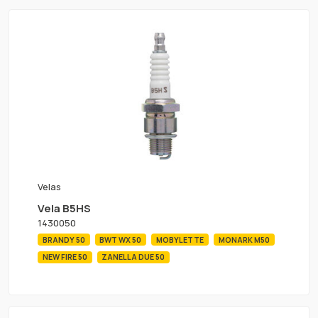
Velas
Vela B5HS
1430050
BRANDY 50
BWT WX 50
MOBYLETTE
MONARK M50
NEW FIRE 50
ZANELLA DUE 50