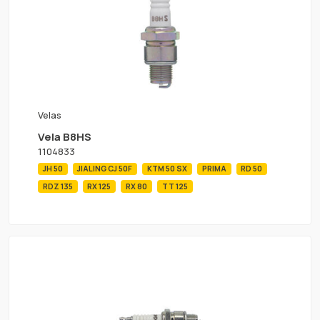
Velas
Vela B8HS
1104833
JH 50
JIALING CJ 50F
KTM 50 SX
PRIMA
RD 50
RDZ 135
RX 125
RX 80
TT 125