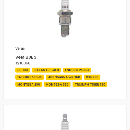
Velas
Vela B8ES
1210860
DT 180
ELEFANTRE 30.0
ENDURO 2506H
ENDURO 360H6
HUSQVARNA WR 360
KXF 250
MONTESA 250
MONTESA 350
TRIUMPH TIGER 750