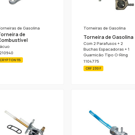
orneiras de Gasolina
Torneiras de Gasolina
Torneira de
Torneira de Gasolina
Combustível
Com 2 Parafusos + 2
ácuo
Buchas Espacadoras + 1
210940
Guarnicão Tipo O-Ring
CRYPTON 115
1104775
CRF 230 F