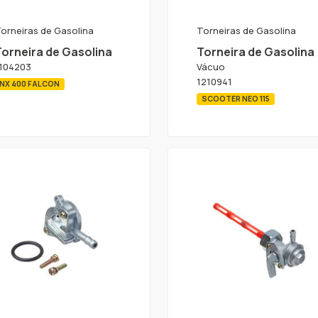
orneiras de Gasolina
Torneiras de Gasolina
Torneira de Gasolina
Torneira de Gasolina
104203
Vácuo
1210941
NX 400 FALCON
SCOOTER NEO 115