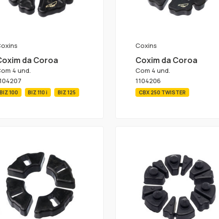
oxins
Coxins
Coxim da Coroa
Coxim da Coroa
om 4 und.
Com 4 und.
104207
1104206
BIZ 100
BIZ 110 i
BIZ 125
CBX 250 TWISTER