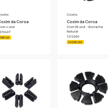
oxins
Coxins
Coxim da Coroa
Coxim da Coroa
om 4 und.
Com 06 und. - Borracha
Natural
210407
1212260
YBR 125
FAZER 250