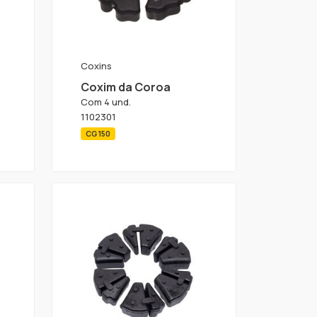
Coxins
Coxim da Coroa
Com 4 und.
1102301
CG 150