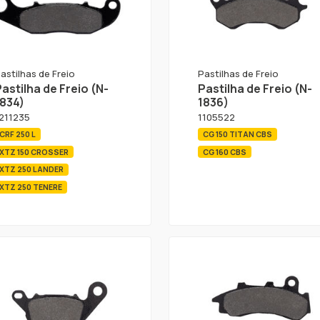
astilhas de Freio
Pastilhas de Freio
astilha de Freio (N-
Pastilha de Freio (N-
1834)
1836)
211235
1105522
CRF 250 L
CG 150 TITAN CBS
XTZ 150 CROSSER
CG 160 CBS
XTZ 250 LANDER
XTZ 250 TENERE