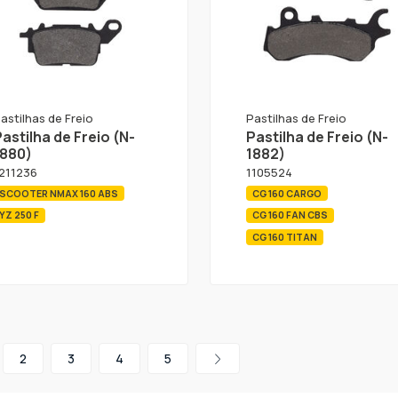
astilhas de Freio
Pastilhas de Freio
astilha de Freio (N-
Pastilha de Freio (N-
1880)
1882)
211236
1105524
SCOOTER NMAX 160 ABS
CG 160 CARGO
YZ 250 F
CG 160 FAN CBS
CG 160 TITAN
2
3
4
5
 produto foi encontrado.