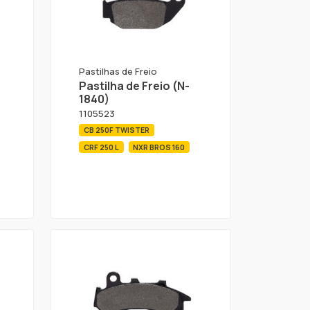
Pastilhas de Freio
Pastilha de Freio (N-
1840)
1105523
CB 250F TWISTER
CRF 250 L
NXR BROS 160