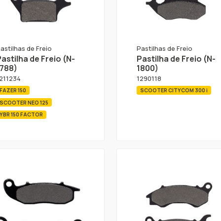
astilhas de Freio
Pastilhas de Freio
astilha de Freio (N-
Pastilha de Freio (N-
1788)
1800)
211234
1290118
FAZER 150
SCOOTER CITYCOM 300 i
SCOOTER NEO 125
YBR 150 FACTOR