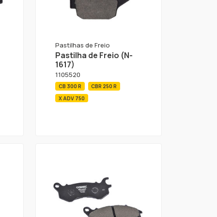
Pastilhas de Freio
Pastilha de Freio (N-
1617)
1105520
CB 300 R
CBR 250 R
X ADV 750