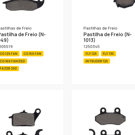
astilhas de Freio
Pastilhas de Freio
astilha de Freio (N-
Pastilha de Freio (N-
949)
1013)
105519
1250345
CG 125 FAN
CG 150 FAN
FLY 125
FLY 135
CG 160 FAN ESD
INTRUDER 125
FAZER 250