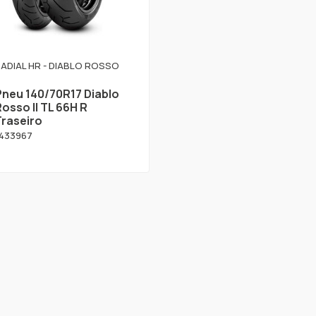
ADIAL HR - DIABLO ROSSO
Pneu 140/70R17 Diablo
osso II TL 66H R
Traseiro
433967
 produto foi encontrado.