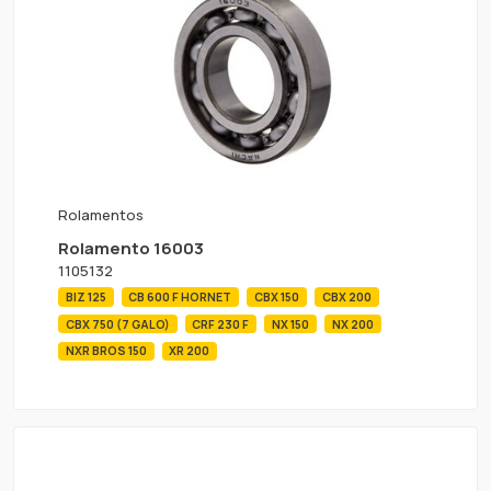
Rolamentos
Rolamento 16003
1105132
BIZ 125
CB 600 F HORNET
CBX 150
CBX 200
CBX 750 (7 GALO)
CRF 230 F
NX 150
NX 200
NXR BROS 150
XR 200