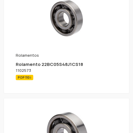
Rolamentos
Rolamento 22BC05S48J1CS18
1102573
POP 110 i