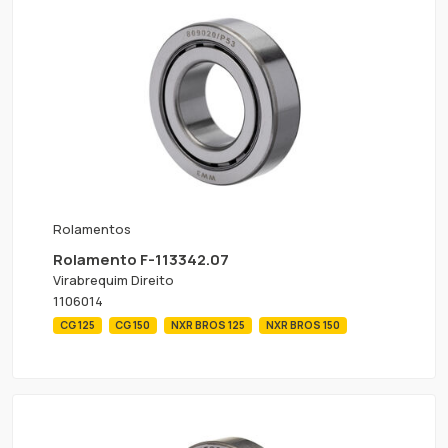
Rolamentos
Rolamento F-113342.07
Virabrequim Direito
1106014
CG 125
CG 150
NXR BROS 125
NXR BROS 150