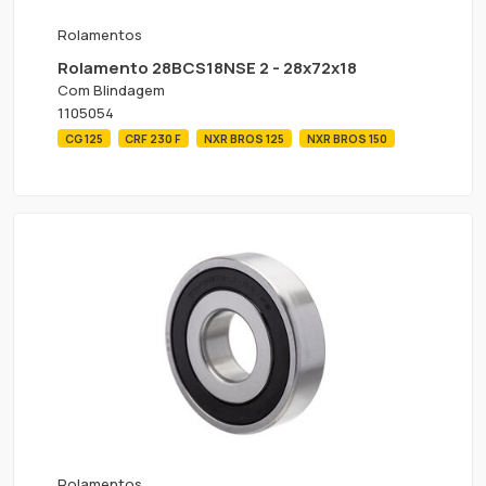
Rolamentos
Rolamento 28BCS18NSE 2 - 28x72x18
Com Blindagem
1105054
CG 125
CRF 230 F
NXR BROS 125
NXR BROS 150
Rolamentos