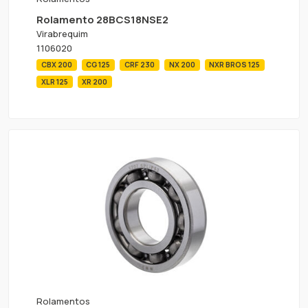
Rolamento 28BCS18NSE2
Virabrequim
1106020
CBX 200
CG 125
CRF 230
NX 200
NXR BROS 125
XLR 125
XR 200
Rolamentos