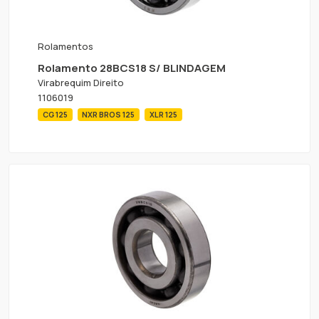
Rolamentos
Rolamento 28BCS18 S/ BLINDAGEM
Virabrequim Direito
1106019
CG 125
NXR BROS 125
XLR 125