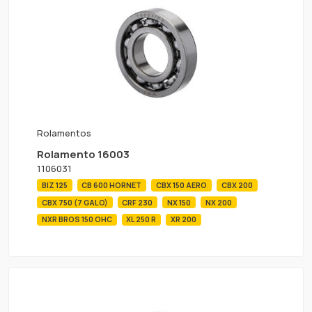
Rolamentos
Rolamento 16003
1106031
BIZ 125
CB 600 HORNET
CBX 150 AERO
CBX 200
CBX 750 (7 GALO)
CRF 230
NX 150
NX 200
NXR BROS 150 OHC
XL 250 R
XR 200