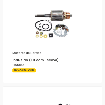
Motores de Partida
Induzido (Kit com Escova)
1106854
NX 400 FALCON