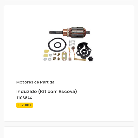
Motores de Partida
Induzido (Kit com Escova)
1106844
BIZ 110 i