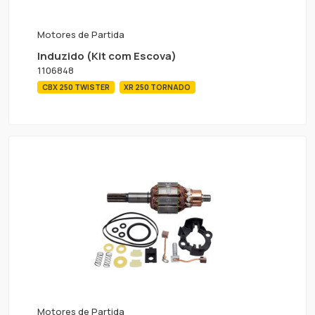
Motores de Partida
Induzido (Kit com Escova)
1106848
CBX 250 TWISTER
XR 250 TORNADO
Motores de Partida