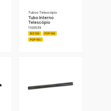
Tubos Telescópio
Tubo Interno
Telescópio
1100539
BIZ 100
POP 100
POP 110 i