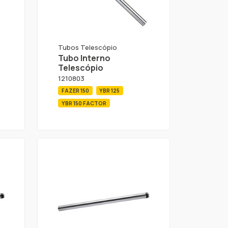
Tubos Telescópio
Tubo Interno
Telescópio
1210803
FAZER 150
YBR 125
YBR 150 FACTOR