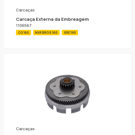
Carcaças
Carcaça Externa da Embreagem
1106567
CG 160
NXR BROS 160
XRE 190
Carcaças