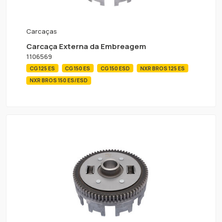
Carcaças
Carcaça Externa da Embreagem
1106569
CG 125 ES
CG 150 ES
CG 150 ESD
NXR BROS 125 ES
NXR BROS 150 ES/ESD