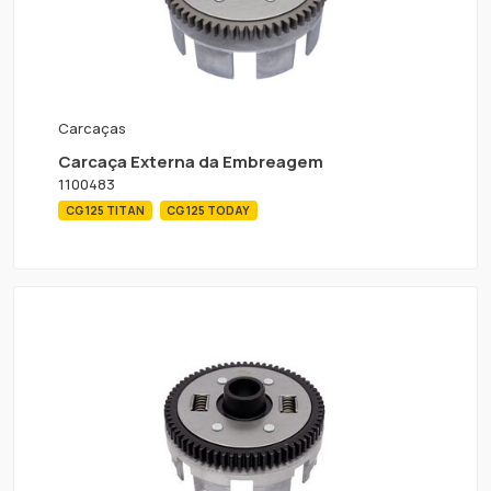
Carcaças
Carcaça Externa da Embreagem
1100483
CG 125 TITAN
CG 125 TODAY