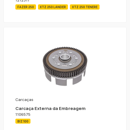
1212311
FAZER 250
XTZ 250 LANDER
XTZ 250 TENERE
Carcaças
Carcaça Externa da Embreagem
1106575
BIZ 100