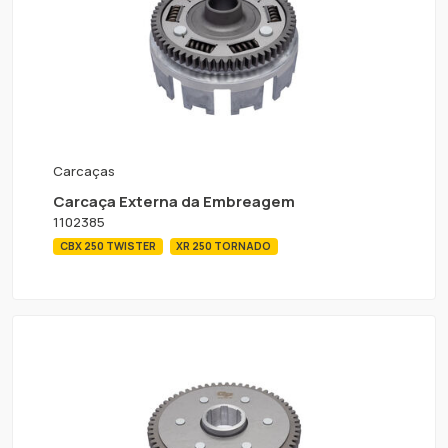
Carcaças
Carcaça Externa da Embreagem
1102385
CBX 250 TWISTER
XR 250 TORNADO