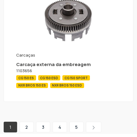
Carcaças
Carcaça externa da embreagem
1103656
CG 150 ES
CG 150 ESD
CG 150 SPORT
NXR BROS 150 ES
NXR BROS 150 ESD
1
2
3
4
5