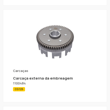
Carcaças
Carcaça externa da embreagem
1100484
CG 125