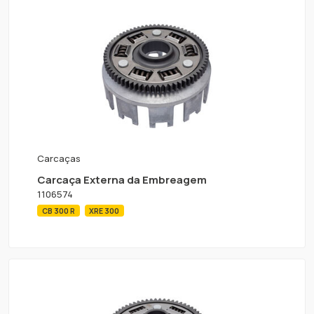
Carcaças
Carcaça Externa da Embreagem
1106574
CB 300 R
XRE 300