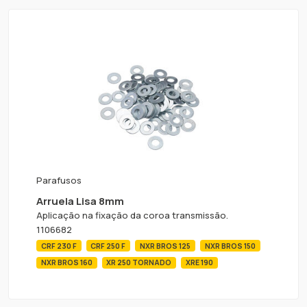
Parafusos
Arruela Lisa 8mm
Aplicação na fixação da coroa transmissão.
1106682
CRF 230 F
CRF 250 F
NXR BROS 125
NXR BROS 150
NXR BROS 160
XR 250 TORNADO
XRE 190