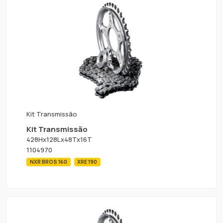
Kit Transmissão
Kit Transmissão
428Hx128Lx48Tx16T
1104970
NXR BROS 160
XRE 190