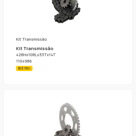
Kit Transmissão
Kit Transmissão
428Hx108Lx33Tx14T
1104986
BIZ 110 i