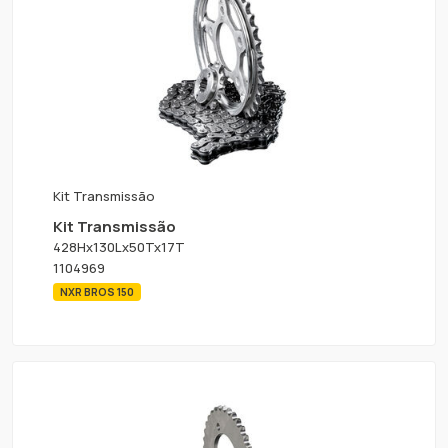
Kit Transmissão
Kit Transmissão
428Hx130Lx50Tx17T
1104969
NXR BROS 150