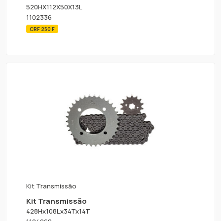
520HX112X50X13L
1102336
CRF 250 F
Kit Transmissão
Kit Transmissão
428Hx108Lx34Tx14T