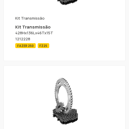
Kit Transmissão
Kit Transmissão
428Hx136Lx46Tx15T
1212228
FAZER 250
FZ25