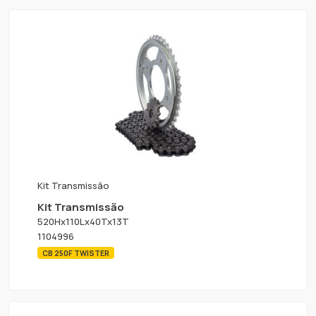
Kit Transmissão
Kit Transmissão
520Hx110Lx40Tx13T
1104996
CB 250F TWISTER