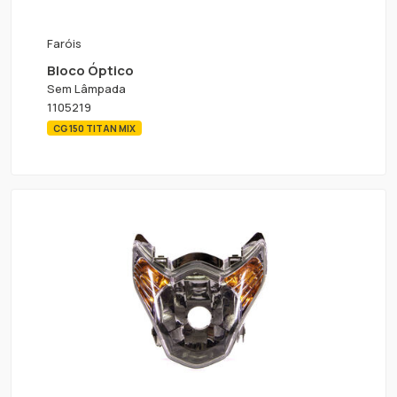
Faróis
Bloco Óptico
Sem Lâmpada
1105219
CG 150 TITAN MIX