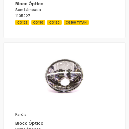
Bloco Óptico
Sem Lâmpada
1105227
CG 125
CG 150
CG 160
CG 160 TITAN
Faróis
Bloco Óptico
Sem Lâmpada