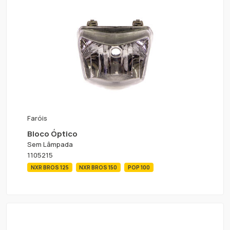
Faróis
Bloco Óptico
Sem Lâmpada
1105215
NXR BROS 125
NXR BROS 150
POP 100