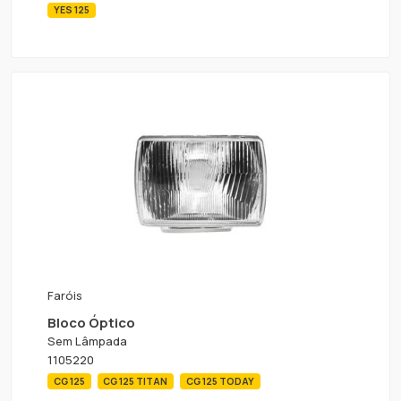
YES 125
Faróis
Bloco Óptico
Sem Lâmpada
1105220
CG 125
CG 125 TITAN
CG 125 TODAY