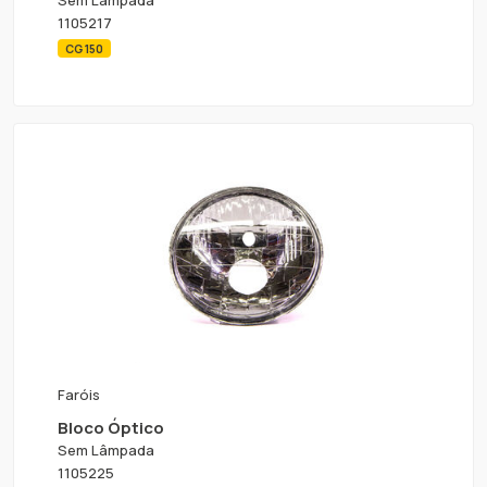
1105217
CG 150
Faróis
Bloco Óptico
Sem Lâmpada
1105225