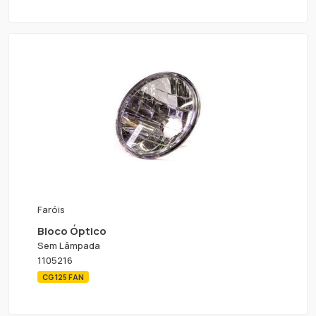
Faróis
Bloco Óptico
Sem Lâmpada
1105216
CG 125 FAN